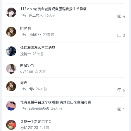
112.vip pg黄金城提现客服说我投注单异常
道上的人
16天前
4
k1体育
lkk5077
21天前
3
佳佳海鸥怎么不回消息
虎博一
23天前
匿名VPN
q74188
25天前
商店
djh
24天前
6
谁有直播平台这个模版的 有就发出来我给打赏
a864666068
24天前
1
寻找一个新葡京平台
zyk123123
1月前