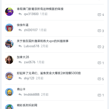
谁有澳门新葡京所有这种模版的链接
qw313800
1月前
4
佳佳牛逼
zh030107
1月前
3
关于我在国外撸菜和各大vpn的纠缠故事
Luboss518
2月前
2
加拿大28
zxx0576
1月前
1
好起来了兄弟们，鲨鱼赏金大爆浆2块钱爆5000倍
shiji123
2月前
5
青山卡
lmd666888
2月前
1
精彩系列玩彩网