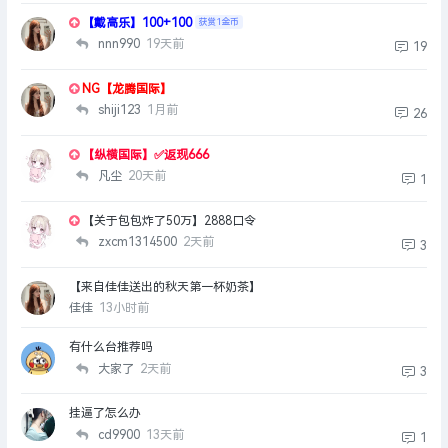
【戴高乐】100+100
获赏1金币
nnn990
19天前
19
NG【龙腾国际】
shiji123
1月前
26
【纵横国际】✅返现666
凡尘
20天前
1
【关于包包炸了50万】2888口令
zxcm1314500
2天前
3
【来自佳佳送出的秋天第一杯奶茶】
佳佳
13小时前
有什么台推荐吗
大家了
2天前
3
挂逼了怎么办
cd9900
13天前
1