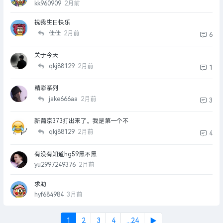
kk960909
2月前
祝我生日快乐
佳佳
2月前
6
关于今天
qkj88129
2月前
1
精彩系列
jake666aa
2月前
3
新葡京373打出来了。我是第一个不
qkj88129
2月前
4
有没有知道hg59黑不黑
yu2997249376
2月前
求助
hyf684984
3月前
1
2
3
4
...24
▶