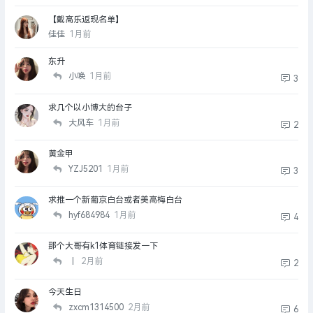
【戴高乐返现名单】
佳佳
1月前
东升
小唤
1月前
3
求几个以小博大的台子
大风车
1月前
2
黄金甲
YZJ5201
1月前
3
求推一个新葡京白台或者美高梅白台
hyf684984
1月前
4
那个大哥有k1体育链接发一下
丨
2月前
2
今天生日
zxcm1314500
2月前
6