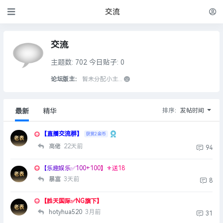
交流
交流
主题数: 702
今日贴子: 0
论坛版主：
暂未分配小主...
排序：
发帖时间
最新
精华
【直播交流群】
获赏2金币
高佬
22天前
94
【乐趣娱乐✅100+100】⚜️送18
暴富
3天前
8
【胜天国际✅NG旗下】
hotyhua520
3月前
31