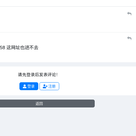
58 这网址也进不去
请先登录后发表评论！
登录
注册
返回