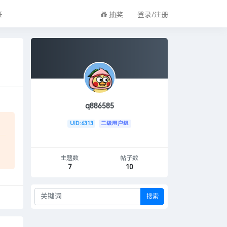
证
抽奖
登录/注册
q886585
UID:6313
二级用户组
里
主题数
帖子数
7
10
搜索