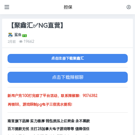
担保
【聚鑫汇✅NG直营】
鲨鱼
19662
2月前
点击注册下载聚鑫汇
点击下载辣椒聊
新用户充100打完除了平台活动，联系辣椒聊：9076382
再领88，游戏限制pg电子三倍流水提现！
南宫旗下品牌 实力雄厚 钱包质压上亿资金 永不黑款
百万提款无忧 主打28加拿大电子游戏等等 值得信任