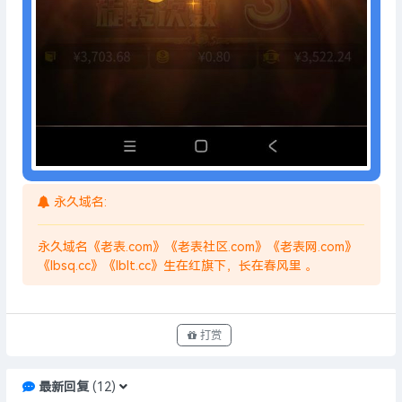
永久域名:
永久域名《老表.com》《老表社区.com》《老表网.com》
《lbsq.cc》《lblt.cc》生在红旗下，长在春风里 。
打赏
最新回复
(
12
)